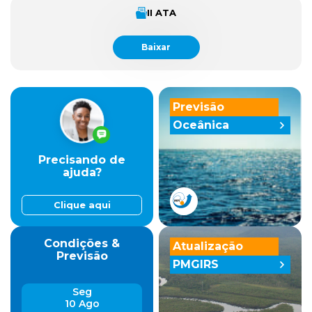
II ATA
Baixar
Previsão
Oceânica
Precisando de
ajuda?
Clique aqui
Condições &
Atualização
Previsão
PMGIRS
Seg
10 Ago