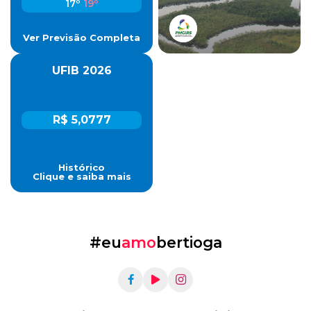
17º
19º
Ver Previsão Completa
UFIB 2026
R$ 5,0777
Histórico
Clique e saiba mais
#eu
amo
bertioga