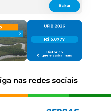
Baixar
UFIB 2026
o
R$ 5,0777
Histórico
Clique e saiba mais
iga nas redes sociais