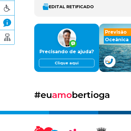
EDITAL RETIFICADO
Previsão
Oceânica
Precisando de ajuda?
Clique aqui
#eu
amo
bertioga