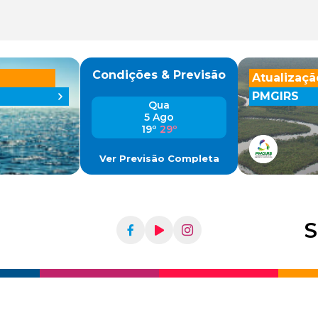
Condições & Previsão
Atualizaçã
PMGIRS
Qua
5 Ago
19º
29º
Ver Previsão Completa
S