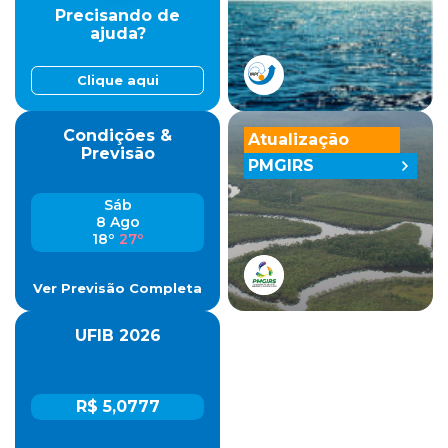
Precisando de
ajuda?
Clique aqui
Condições &
Atualização
Previsão
PMGIRS
Sáb
8 Ago
18º
27º
Ver Previsão Completa
UFIB 2026
R$ 5,0777