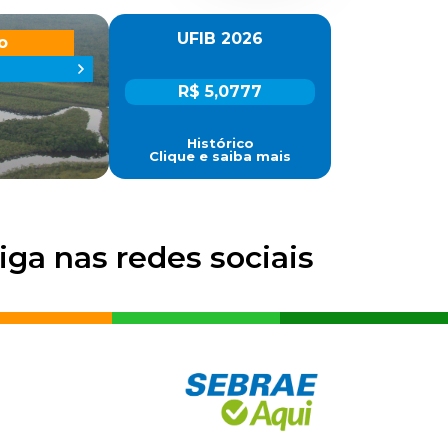
UFIB 2026
o
R$ 5,0777
Histórico
Clique e saiba mais
iga nas redes sociais