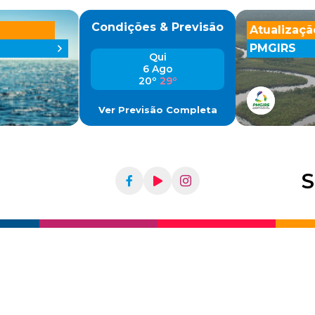
Condições & Previsão
Atualizaçã
PMGIRS
Qui
6 Ago
20º
29º
Ver Previsão Completa
S