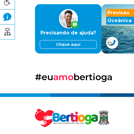
Previsão
Oceânica
Precisando de ajuda?
Clique aqui
#eu
amo
bertioga