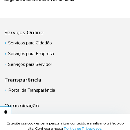
Serviços Online
Serviços para Cidadão
Serviços para Empresa
Serviços para Servidor
Transparência
Portal da Transparência
Comunicação
Boletim Oficial
C
E
S
S
I
B
I
L
I
D
A
D
E
Este site usa cookies para personalizar conteúdo e analisar o tráfego do
site. Conheça a nossa
Política de Privacidade.