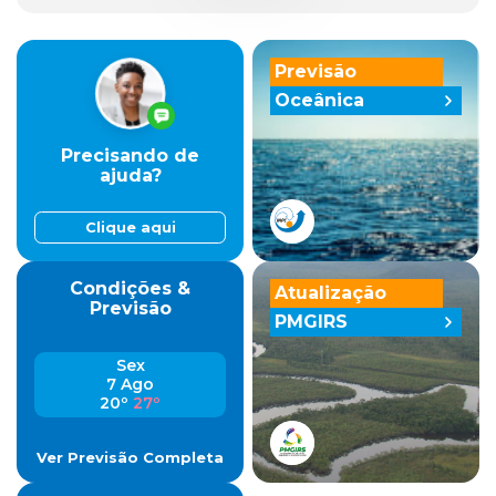
Previsão
Oceânica
Precisando de
ajuda?
Clique aqui
Condições &
Atualização
Previsão
PMGIRS
Sex
7 Ago
20º
27º
Ver Previsão Completa