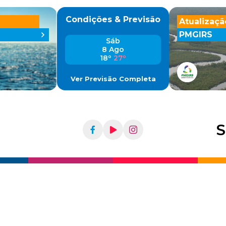
Condições & Previsão
Atualizaçã
PMGIRS
Sáb
8 Ago
18º
27º
Ver Previsão Completa
S