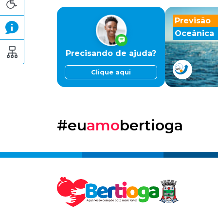
Previsão
Oceânica
Precisando de ajuda?
Clique aqui
#eu
amo
bertioga