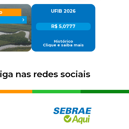
UFIB 2026
o
R$ 5,0777
Histórico
Clique e saiba mais
iga nas redes sociais