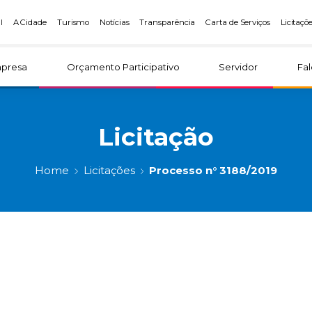
l
A Cidade
Turismo
Notícias
Transparência
Carta de Serviços
Licitaçõ
presa
Orçamento Participativo
Servidor
Fa
Licitação
Home
Licitações
Processo n° 3188/2019