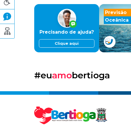
Previsão
Oceânica
Precisando de ajuda?
Clique aqui
#eu
amo
bertioga