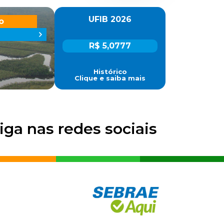
UFIB 2026
o
R$ 5,0777
Histórico
Clique e saiba mais
iga nas redes sociais