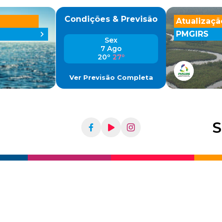
Condições & Previsão
Atualizaçã
PMGIRS
Sex
7 Ago
20º
27º
Ver Previsão Completa
S