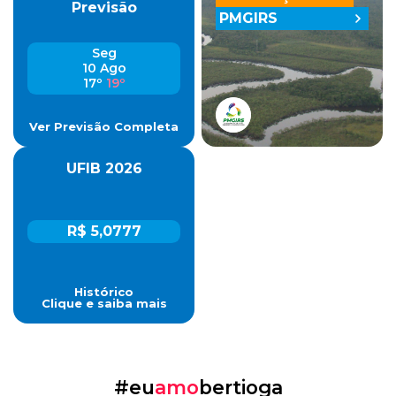
Previsão
PMGIRS
Seg
10 Ago
17º
19º
Ver Previsão Completa
UFIB 2026
R$ 5,0777
Histórico
Clique e saiba mais
#eu
amo
bertioga