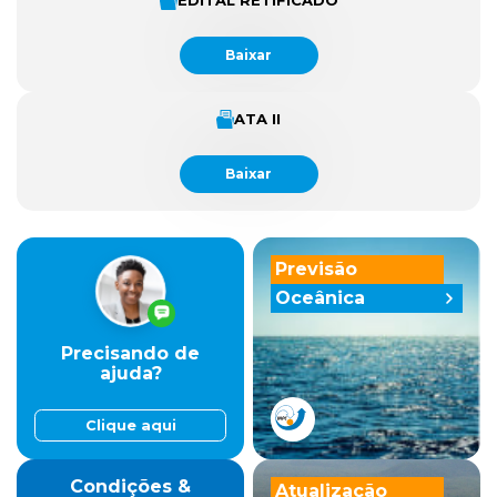
EDITAL RETIFICADO
Baixar
ATA II
Baixar
Previsão
Oceânica
Precisando de
ajuda?
Clique aqui
Condições &
Atualização