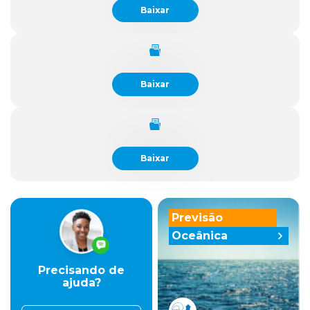
Baixar
Baixar
Baixar
Previsão
Oceânica
Precisando de
ajuda?