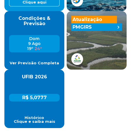
Clique aqui
Condições &
Atualização
Previsão
PMGIRS
Dom
9 Ago
19º
24º
Ver Previsão Completa
UFIB 2026
R$ 5,0777
Histórico
Clique e saiba mais