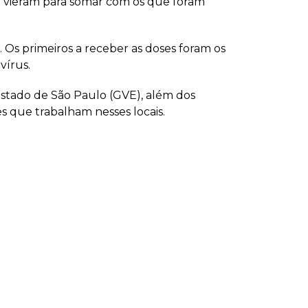
que vieram para somar com os que foram
. Os primeiros a receber as doses foram os
vírus.
stado de São Paulo (GVE), além dos
s que trabalham nesses locais.