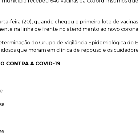
6), o município recebeu 640 vacinas da Oxford, insumos 
rta-feira (20), quando chegou o primeiro lote de vacinas
mente na linha de frente no atendimento ao novo corona
terminação do Grupo de Vigilância Epidemiológica do E
os idosos que moram em clínica de repouso e os cuidadore
O CONTRA A COVID-19
se
se
se