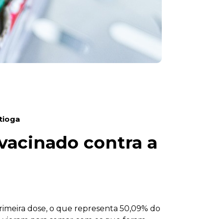
tioga
 vacinado contra a
primeira dose, o que representa 50,09% do