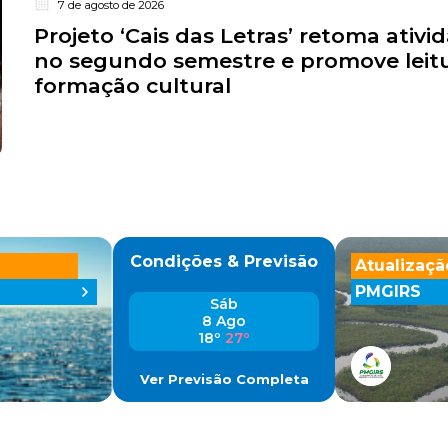
7 de agosto de 2026
Projeto ‘Cais das Letras’ retoma ativi
no segundo semestre e promove leitu
formação cultural
Condições & Previsão
Atualizaçã
PMGIRS
Sáb
8 Ago
18º
27º
Ver Previsão Completa