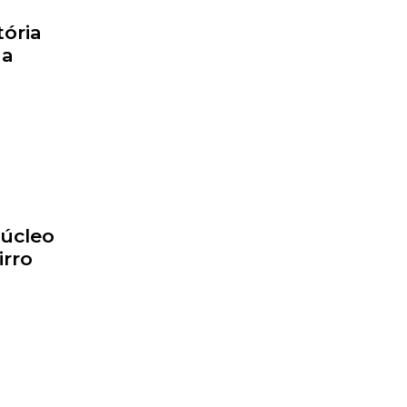
tória
da
Núcleo
irro