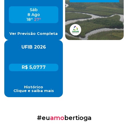
Sáb
8 Ago
18º
27º
Ver Previsão Completa
UFIB 2026
R$ 5,0777
Histórico
Clique e saiba mais
#eu
amo
bertioga