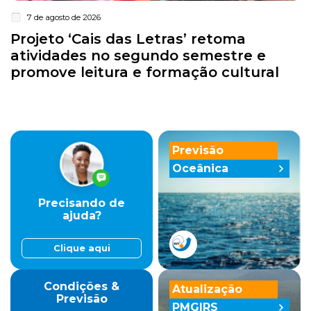
7 de agosto de 2026
Projeto ‘Cais das Letras’ retoma
atividades no segundo semestre e
promove leitura e formação cultural
Previsão
Oceânica
Precisando de
ajuda?
Clique aqui
Condições &
Atualização
Previsão
PMGIRS