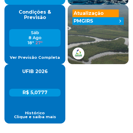
Condições &
Atualização
Previsão
PMGIRS
Sáb
8 Ago
18º
27º
Ver Previsão Completa
UFIB 2026
R$ 5,0777
Histórico
Clique e saiba mais