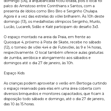
domingo (06), a arquibancada ficou lotada, pois o local foi
palco do Amistoso entre Corinthians x Santos, com a
presenta de ídolos como Biro Biro e Serginho Chulapa.
Agora é a vez das estrelas do vôlei brilharem. Às 10h deste
domingo (13), os medalhistas olímpicos Serginho, Murilo,
Lucão, Lucarelli, Sidão e Kalé participam do desafio 3x3.
O espaço montado na areia da Praia, em frente ao
Quiosque 4, próximo à Pista de Skate, recebe no sábado
(12), o torneio de vôlei 4x4 e de Futevôlei, às 9 e 14 horas,
respectivamente. O local também oferece aulas gratuitas
de zumba, aeróbica e alongamento aos sábados e
domingos até o dia 27 de janeiro, às 10h.
Espaço Kids
As crianças podem aproveitar o verão em Bertioga curtindo
o espaço reservado para elas em uma área coberta com
diversos brinquedos e monitores capacitados, que ficam à
disposição todo sábado e domingo, até o dia 27 de janeiro,
das 10 às 15 horas.