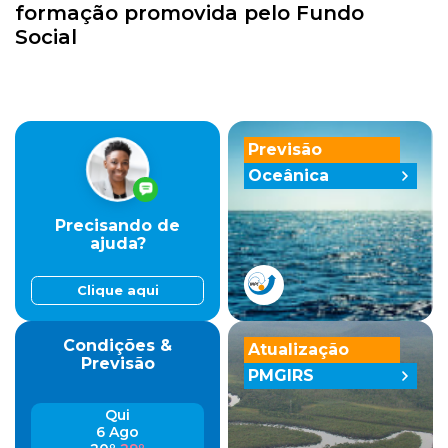
formação promovida pelo Fundo
Social
Previsão
Oceânica
Precisando de
ajuda?
Clique aqui
Condições &
Atualização
Previsão
PMGIRS
Qui
6 Ago