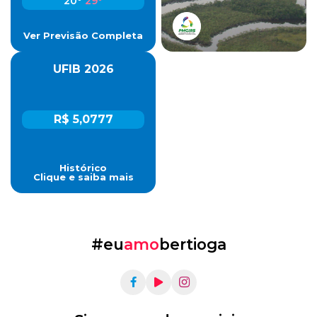
20º
29º
Ver Previsão Completa
UFIB 2026
R$ 5,0777
Histórico
Clique e saiba mais
#eu
amo
bertioga