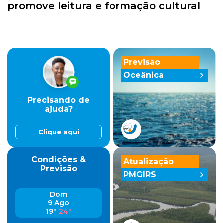
promove leitura e formação cultural
Previsão
Oceânica
Precisando de
ajuda?
Clique aqui
Condições &
Atualização
Previsão
PMGIRS
Dom
9 Ago
19º
24º