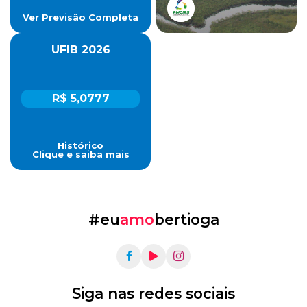
Ver Previsão Completa
UFIB 2026
R$ 5,0777
Histórico
Clique e saiba mais
#eu
amo
bertioga
Siga nas redes sociais