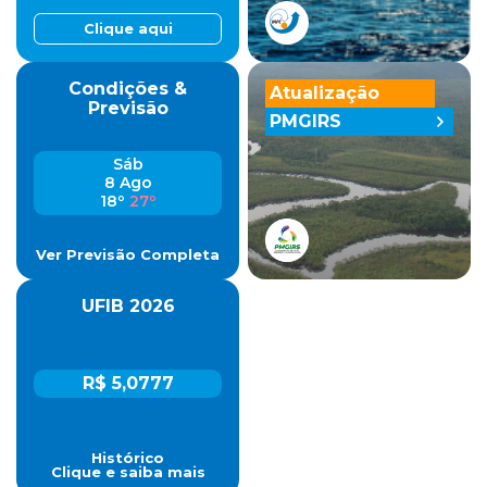
Clique aqui
Condições &
Atualização
Previsão
PMGIRS
Sáb
8 Ago
18º
27º
Ver Previsão Completa
UFIB 2026
R$ 5,0777
Histórico
Clique e saiba mais