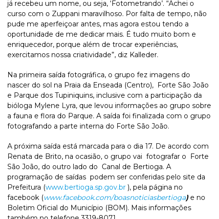
já recebeu um nome, ou seja, ‘Fotometrando’. “Achei o
curso com o Zuppani maravilhoso. Por falta de tempo, não
pude me aperfeiçoar antes, mas agora estou tendo a
oportunidade de me dedicar mais. É tudo muito bom e
enriquecedor, porque além de trocar experiências,
exercitamos nossa criatividade”, diz Kalleder.
Na primeira saída fotográfica, o grupo fez imagens do
nascer do sol na Praia da Enseada (Centro), Forte São João
e Parque dos Tupiniquins, inclusive com a participação da
bióloga Mylene Lyra, que levou informações ao grupo sobre
a fauna e flora do Parque. A saída foi finalizada com o grupo
fotografando a parte interna do Forte São João.
A próxima saída está marcada para o dia 17. De acordo com
Renata de Brito, na ocasião, o grupo vai fotografar o Forte
São João, do outro lado do Canal de Bertioga. A
programação de saídas podem ser conferidas pelo site da
Prefeitura (
www.bertioga.sp.gov.br
), pela página no
facebook (
www.facebook.com/boasnoticiasbertioga
)
e no
Boletim Oficial do Município (BOM). Mais informações
também no telefone 3319-8071.