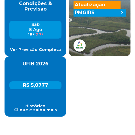
Condições &
Atualização
Previsão
PMGIRS
Sáb
8 Ago
18º
27º
Ver Previsão Completa
UFIB 2026
R$ 5,0777
Histórico
Clique e saiba mais