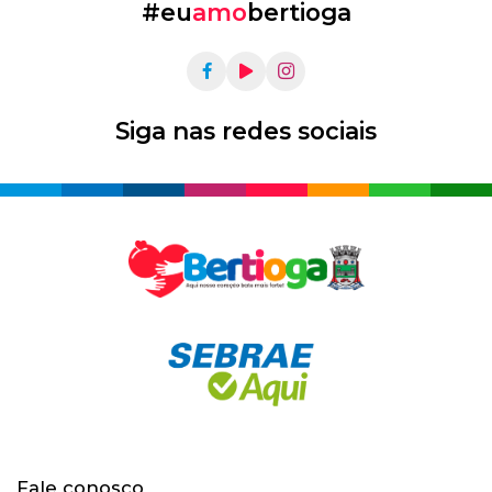
#eu
amo
bertioga
Siga nas redes sociais
Fale conosco