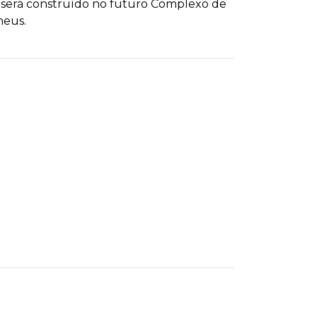
e será construído no futuro Complexo de
heus.