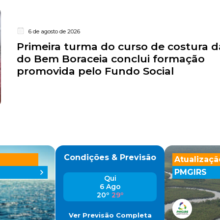
6 de agosto de 2026
Primeira turma do curso de costura da
do Bem Boraceia conclui formação
promovida pelo Fundo Social
Condições & Previsão
Atualizaçã
PMGIRS
Qui
6 Ago
20º
29º
Ver Previsão Completa