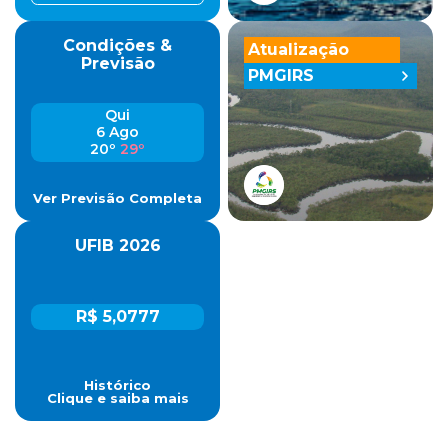
Condições &
Atualização
Previsão
PMGIRS
Qui
6 Ago
20º
29º
Ver Previsão Completa
UFIB 2026
R$ 5,0777
Histórico
Clique e saiba mais