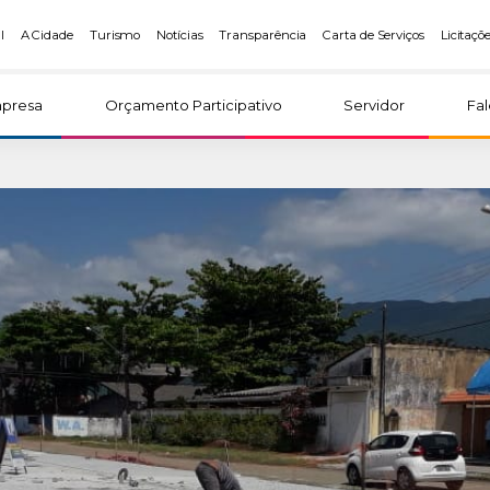
l
A Cidade
Turismo
Notícias
Transparência
Carta de Serviços
Licitaçõ
presa
Orçamento Participativo
Servidor
Fa