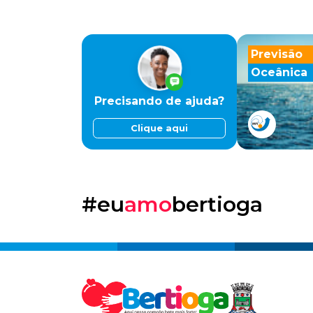
Previsão
Oceânica
Precisando de ajuda?
Clique aqui
#eu
amo
bertioga