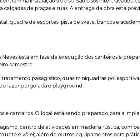
centram na instalação do piso. São pisos intertravados, cu
ara calçadas de praças e ruas. A entrega da obra está prev
l, quadra de esportes, pista de skate, bancos e academ
s Neves está em fase de execução dos canteiros e prepar
eiro semestre.
tratamento paisagístico, duas miniquadras poliesportiv
ea de lazer pergolada e playground.
s e canteiros. O local está sendo preparado para a impl
agismo, centro de atividades em madeira rústica, com ba
basquete e vôlei; além de outros equipamentos para prátic