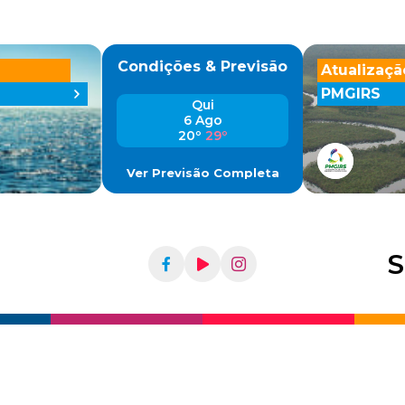
Condições & Previsão
Atualizaçã
PMGIRS
Qui
6 Ago
20º
29º
Ver Previsão Completa
S