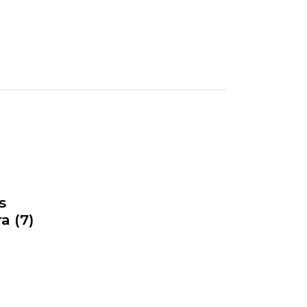
s
a (7)