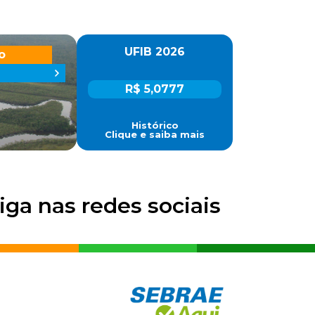
UFIB 2026
o
R$ 5,0777
Histórico
Clique e saiba mais
iga nas redes sociais