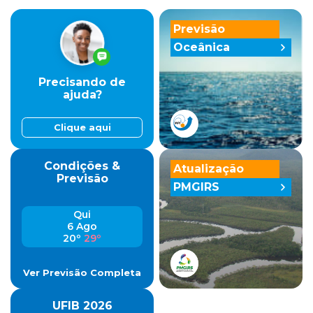
Previsão
Oceânica
Precisando de
ajuda?
Clique aqui
Condições &
Atualização
Previsão
PMGIRS
Qui
6 Ago
20º
29º
Ver Previsão Completa
UFIB 2026