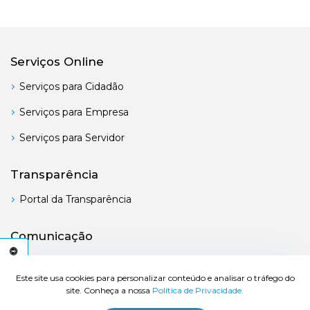
Serviços Online
Serviços para Cidadão
Serviços para Empresa
Serviços para Servidor
Transparência
Portal da Transparência
Comunicação
Boletim Oficial
C
E
S
S
I
B
I
L
I
D
A
D
E
A
Este site usa cookies para personalizar conteúdo e analisar o tráfego do
site. Conheça a nossa
Política de Privacidade.