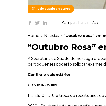
4 de outubro de 2018
Compartilhar a notícia
Home
Notícias
“Outubro Rosa” em B
“Outubro Rosa” e
A Secretaria de Saúde de Bertioga prep
bertioguenses poderão solicitar exames d
Confira o calendário:
UBS MIROSAM
11 a 25/10 - DIU e troca de receituários de
26/10 - Solicitação de mamografia e prev