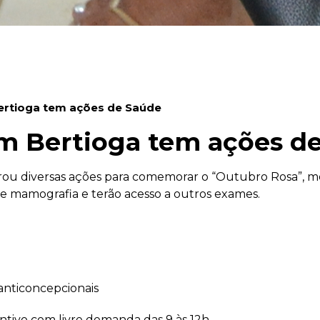
ertioga tem ações de Saúde
m Bertioga tem ações d
arou diversas ações para comemorar o “Outubro Rosa”, 
e mamografia e terão acesso a outros exames.
 anticoncepcionais
entivo com livre demanda das 9 às 12h