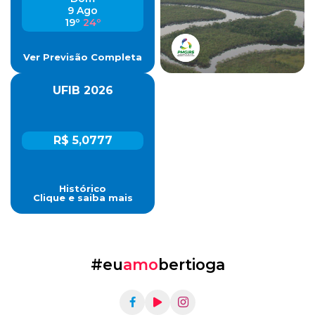
9 Ago
19º
24º
Ver Previsão Completa
UFIB 2026
R$ 5,0777
Histórico
Clique e saiba mais
#eu
amo
bertioga