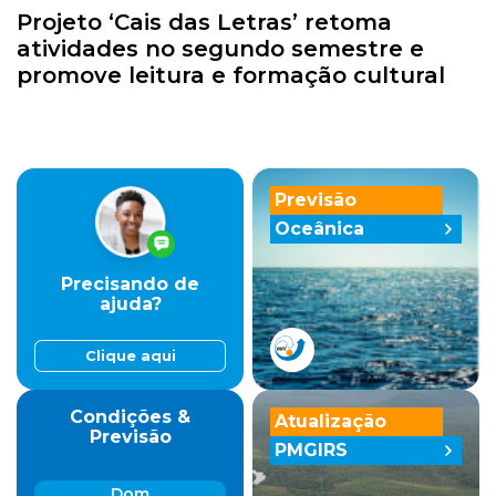
Projeto ‘Cais das Letras’ retoma
atividades no segundo semestre e
promove leitura e formação cultural
Previsão
Oceânica
Precisando de
ajuda?
Clique aqui
Condições &
Atualização
Previsão
PMGIRS
Dom