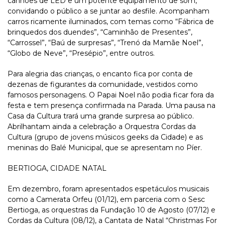
canhões de LED e um potente equipamento de som,
convidando o público a se juntar ao desfile. Acompanham
carros ricamente iluminados, com temas como “Fábrica de
brinquedos dos duendes”, “Caminhão de Presentes”,
“Carrossel”, “Baú de surpresas”, “Trenó da Mamãe Noel”,
“Globo de Neve”, “Presépio”, entre outros.
Para alegria das crianças, o encanto fica por conta de
dezenas de figurantes da comunidade, vestidos como
famosos personagens. O Papai Noel não podia ficar fora da
festa e tem presença confirmada na Parada. Uma pausa na
Casa da Cultura trará uma grande surpresa ao público.
Abrilhantam ainda a celebração a Orquestra Cordas da
Cultura (grupo de jovens músicos geeks da Cidade) e as
meninas do Balé Municipal, que se apresentam no Píer.
BERTIOGA, CIDADE NATAL
Em dezembro, foram apresentados espetáculos musicais
como a Camerata Orfeu (01/12), em parceria com o Sesc
Bertioga, as orquestras da Fundação 10 de Agosto (07/12) e
Cordas da Cultura (08/12), a Cantata de Natal “Christmas For