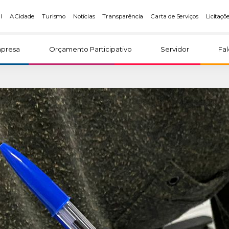
l
A Cidade
Turismo
Notícias
Transparência
Carta de Serviços
Licitaçõ
presa
Orçamento Participativo
Servidor
Fa