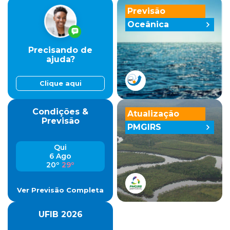
Previsão
Oceânica
Precisando de
ajuda?
Clique aqui
Condições &
Atualização
Previsão
PMGIRS
Qui
6 Ago
20º
29º
Ver Previsão Completa
UFIB 2026