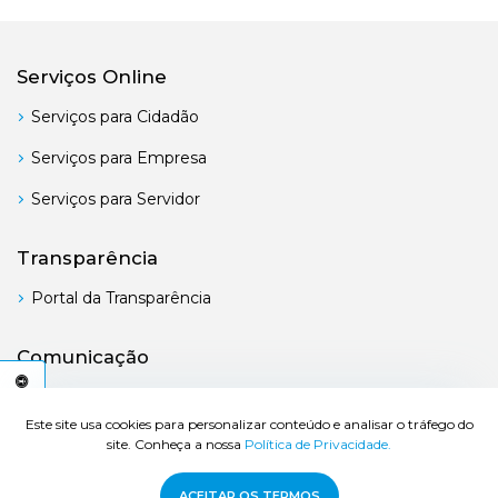
Serviços Online
Serviços para Cidadão
Serviços para Empresa
Serviços para Servidor
Transparência
Portal da Transparência
Comunicação
Boletim Oficial
C
E
S
S
I
B
I
L
I
D
A
D
E
A
Este site usa cookies para personalizar conteúdo e analisar o tráfego do
site. Conheça a nossa
Política de Privacidade.
© 2026 Prefeitura de Bertioga - Todos os direitos reservados.
ACEITAR OS TERMOS