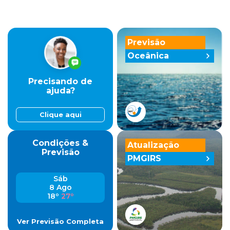
Previsão
Oceânica
Precisando de
ajuda?
Clique aqui
Condições &
Atualização
Previsão
PMGIRS
Sáb
8 Ago
18º
27º
Ver Previsão Completa