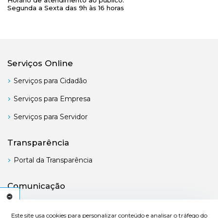
Segunda a Sexta das 9h às 16 horas
Serviços Online
Serviços para Cidadão
Serviços para Empresa
Serviços para Servidor
Transparência
Portal da Transparência
Comunicação
Boletim Oficial
C
E
S
S
I
B
I
L
I
D
A
D
E
Este site usa cookies para personalizar conteúdo e analisar o tráfego do