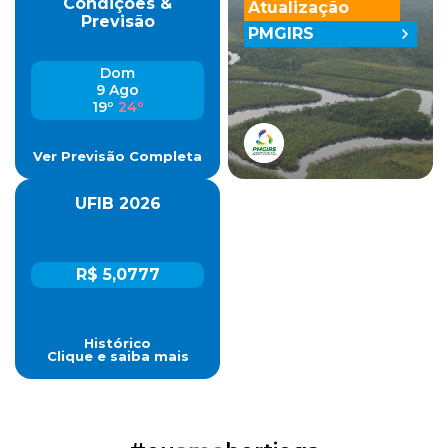
Condições &
Atualização
Previsão
PMGIRS
Dom
9 Ago
19º
24º
Ver Previsão Completa
UFIB 2026
R$ 5,0777
Histórico
Clique e saiba mais