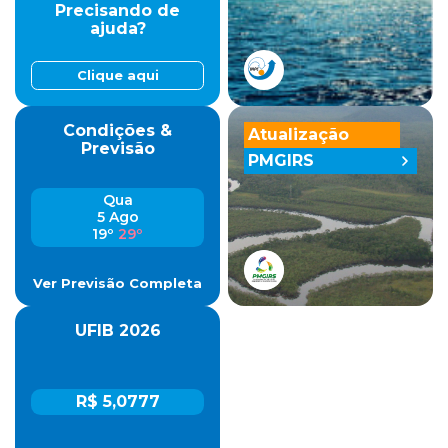
Precisando de
ajuda?
Clique aqui
Condições &
Atualização
Previsão
PMGIRS
Qua
5 Ago
19º
29º
Ver Previsão Completa
UFIB 2026
R$ 5,0777