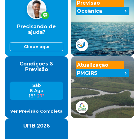
Previsão
Oceânica
Precisando de
ajuda?
Clique aqui
Condições &
Atualização
Previsão
PMGIRS
Sáb
8 Ago
18º
27º
Ver Previsão Completa
UFIB 2026