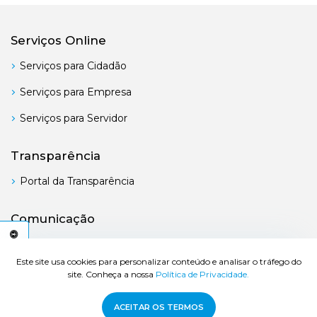
Serviços Online
Serviços para Cidadão
Serviços para Empresa
Serviços para Servidor
Transparência
Portal da Transparência
Comunicação
Boletim Oficial
C
E
S
S
I
B
I
L
I
D
A
D
E
A
Este site usa cookies para personalizar conteúdo e analisar o tráfego do
site. Conheça a nossa
Política de Privacidade.
© 2026 Prefeitura de Bertioga - Todos os direitos reservados.
ACEITAR OS TERMOS