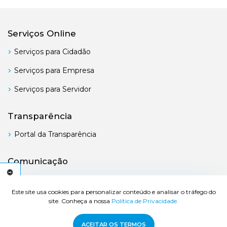
Serviços Online
Serviços para Cidadão
Serviços para Empresa
Serviços para Servidor
Transparência
Portal da Transparência
Comunicação
Boletim Oficial
C
E
S
S
I
B
I
L
I
D
A
D
E
A
Este site usa cookies para personalizar conteúdo e analisar o tráfego do
site. Conheça a nossa
Política de Privacidade.
© 2026 Prefeitura de Bertioga - Todos os direitos reservados.
ACEITAR OS TERMOS