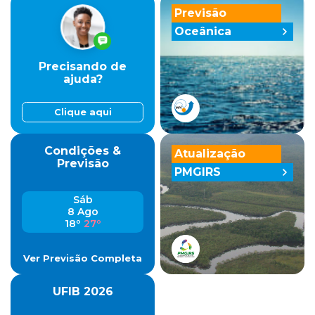
Previsão
Oceânica
Precisando de
ajuda?
Clique aqui
Condições &
Atualização
Previsão
PMGIRS
Sáb
8 Ago
18º
27º
Ver Previsão Completa
UFIB 2026