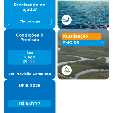
Precisando de
ajuda?
Clique aqui
Condições &
Atualização
Previsão
PMGIRS
Sex
7 Ago
20º
22º
Ver Previsão Completa
UFIB 2026
R$ 5,0777