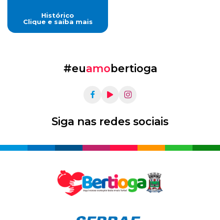
Histórico
Clique e saiba mais
#eu
amo
bertioga
Siga nas redes sociais