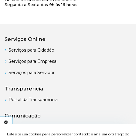
Segunda a Sexta das 9h às 16 horas
Serviços Online
Serviços para Cidadão
Serviços para Empresa
Serviços para Servidor
Transparência
Portal da Transparência
Comunicação
Boletim Oficial
C
E
S
S
I
B
I
L
I
D
A
D
E
Este site usa cookies para personalizar conteúdo e analisar o tráfego do