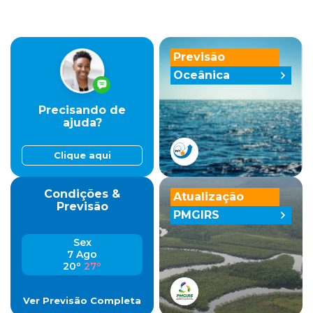
Previsão
Oceânica
Precisando de
ajuda?
Clique aqui
Condições &
Atualização
Previsão
PMGIRS
Sex
7 Ago
20º
27º
Ver Previsão Completa