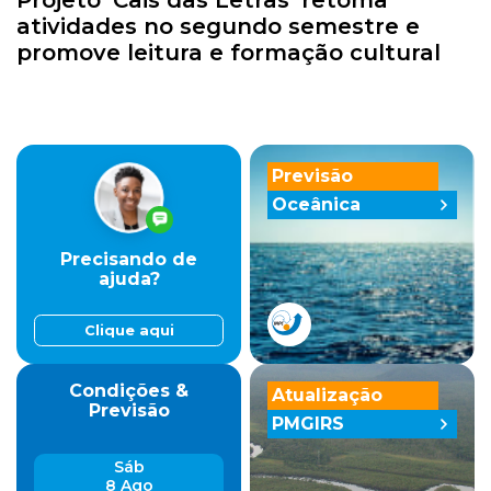
atividades no segundo semestre e
promove leitura e formação cultural
Previsão
Oceânica
Precisando de
ajuda?
Clique aqui
Condições &
Atualização
Previsão
PMGIRS
Sáb
8 Ago