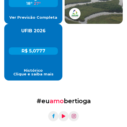
18º
27º
Ver Previsão Completa
UFIB 2026
R$ 5,0777
Histórico
Clique e saiba mais
#eu
amo
bertioga