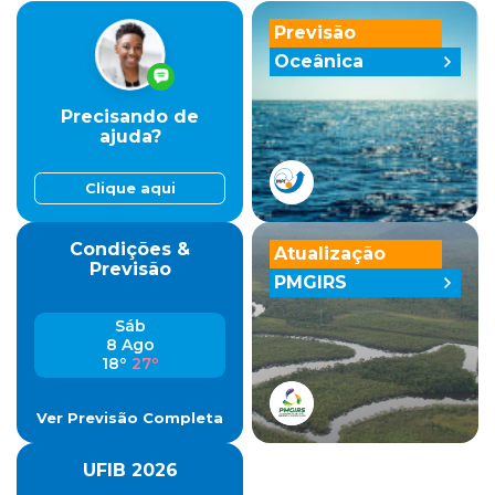
Previsão
Oceânica
Precisando de
ajuda?
Clique aqui
Condições &
Atualização
Previsão
PMGIRS
Sáb
8 Ago
18º
27º
Ver Previsão Completa
UFIB 2026