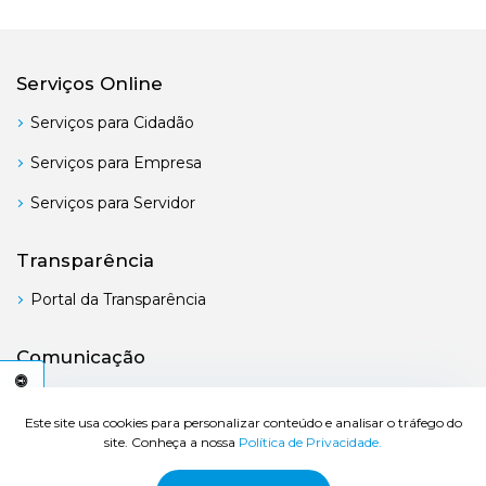
Serviços Online
Serviços para Cidadão
Serviços para Empresa
Serviços para Servidor
Transparência
Portal da Transparência
Comunicação
Boletim Oficial
C
E
S
S
I
B
I
L
I
D
A
D
E
A
Este site usa cookies para personalizar conteúdo e analisar o tráfego do
site. Conheça a nossa
Política de Privacidade.
© 2026 Prefeitura de Bertioga - Todos os direitos reservados.