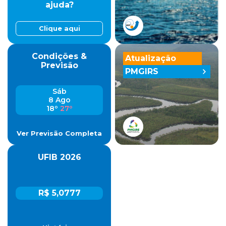
ajuda?
Clique aqui
Condições &
Atualização
Previsão
PMGIRS
Sáb
8 Ago
18º
27º
Ver Previsão Completa
UFIB 2026
R$ 5,0777