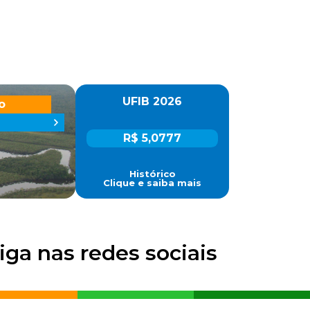
UFIB 2026
o
R$ 5,0777
Histórico
Clique e saiba mais
iga nas redes sociais