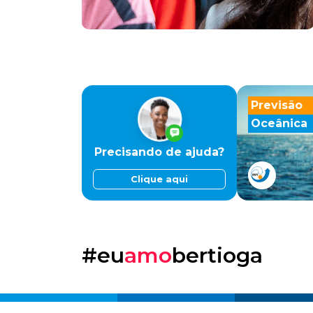
Previsão
Oceânica
Precisando de ajuda?
Clique aqui
#eu
amo
bertioga