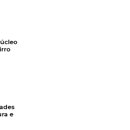
Núcleo
irro
dades
ra e