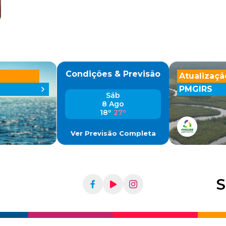
Condições & Previsão
Atualizaçã
PMGIRS
Sáb
8 Ago
18º
27º
Ver Previsão Completa
S