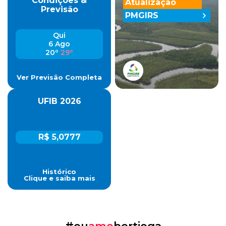
Condições &
Atualização
Previsão
PMGIRS
Qui
6 Ago
20º
29º
Ver Previsão Completa
UFIB 2026
R$ 5,0777
Histórico
Clique e saiba mais
#eu
amo
bertioga