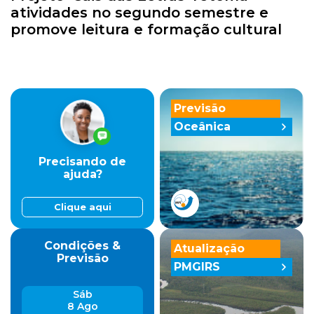
atividades no segundo semestre e
promove leitura e formação cultural
Previsão
Oceânica
Precisando de
ajuda?
Clique aqui
Condições &
Atualização
Previsão
PMGIRS
Sáb
8 Ago