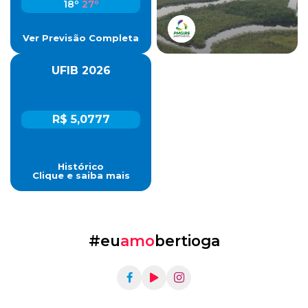
18º
27º
Ver Previsão Completa
UFIB 2026
R$ 5,0777
Histórico
Clique e saiba mais
#eu
amo
bertioga