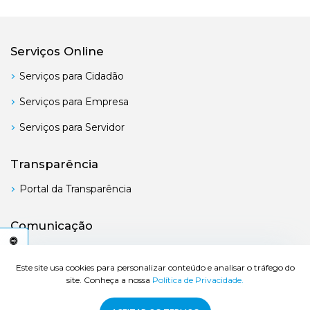
Serviços Online
Serviços para Cidadão
Serviços para Empresa
Serviços para Servidor
Transparência
Portal da Transparência
Comunicação
Boletim Oficial
C
E
S
S
I
B
I
L
I
D
A
D
E
A
Este site usa cookies para personalizar conteúdo e analisar o tráfego do
site. Conheça a nossa
Política de Privacidade.
© 2026 Prefeitura de Bertioga - Todos os direitos reservados.