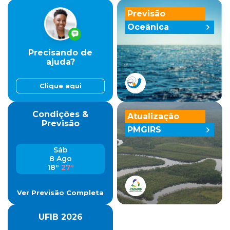
Previsão
Oceânica
Precisando de
ajuda?
Clique aqui
Condições &
Atualização
Previsão
PMGIRS
Sáb
8 Ago
18º
27º
Ver Previsão Completa
UFIB 2026