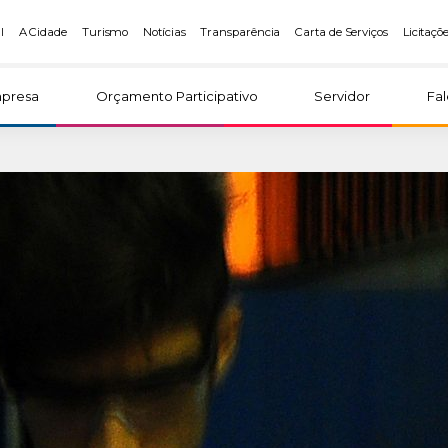
l
A Cidade
Turismo
Notícias
Transparência
Carta de Serviços
Licitaçõ
presa
Orçamento Participativo
Servidor
Fa