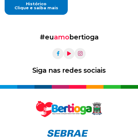
Histórico
Clique e saiba mais
#eu
amo
bertioga
Siga nas redes sociais