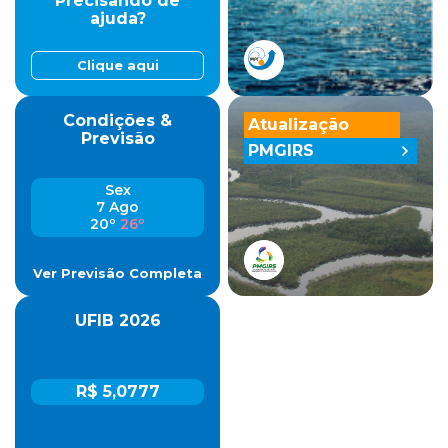
Precisando de
ajuda?
Clique aqui
Condições &
Atualização
Previsão
PMGIRS
Sex
7 Ago
20º
26º
Ver Previsão Completa
UFIB 2026
R$ 5,0777