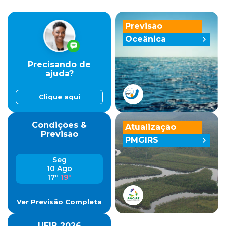
Previsão
Oceânica
Precisando de
ajuda?
Clique aqui
Condições &
Atualização
Previsão
PMGIRS
Seg
10 Ago
17º
19º
Ver Previsão Completa
UFIB 2026