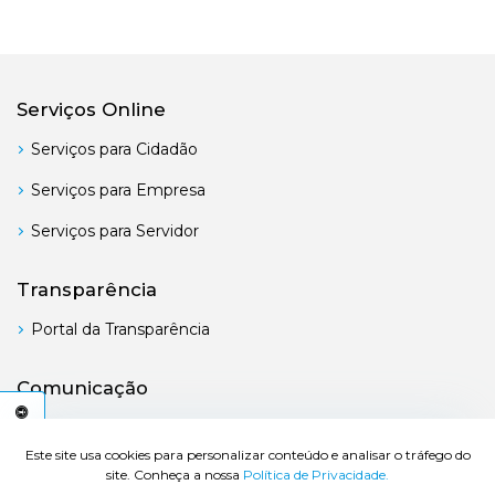
Serviços Online
Serviços para Cidadão
Serviços para Empresa
Serviços para Servidor
Transparência
Portal da Transparência
Comunicação
Boletim Oficial
C
E
S
S
I
B
I
L
I
D
A
D
E
A
Este site usa cookies para personalizar conteúdo e analisar o tráfego do
site. Conheça a nossa
Política de Privacidade.