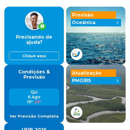
Previsão
Oceânica
Precisando de
ajuda?
Clique aqui
Condições &
Atualização
Previsão
PMGIRS
Qui
6 Ago
19º
29º
Ver Previsão Completa
UFIB 2026