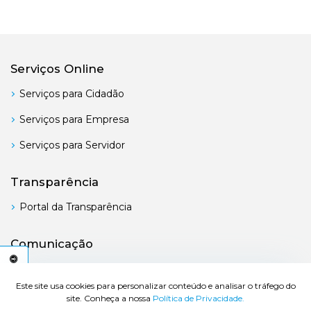
Serviços Online
Serviços para Cidadão
Serviços para Empresa
Serviços para Servidor
Transparência
Portal da Transparência
Comunicação
Boletim Oficial
C
E
S
S
I
B
I
L
I
D
A
D
E
A
Este site usa cookies para personalizar conteúdo e analisar o tráfego do
site. Conheça a nossa
Política de Privacidade.