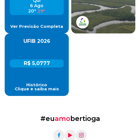
Qui
6 Ago
20º
29º
Ver Previsão Completa
UFIB 2026
R$ 5,0777
Histórico
Clique e saiba mais
#eu
amo
bertioga