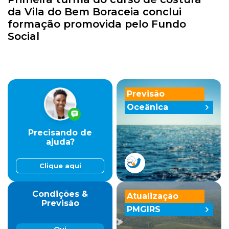
da Vila do Bem Boraceia conclui
formação promovida pelo Fundo
Social
Previsão
Oceânica
Precisando de
ajuda?
Clique aqui
Condições &
Atualização
Previsão
PMGIRS