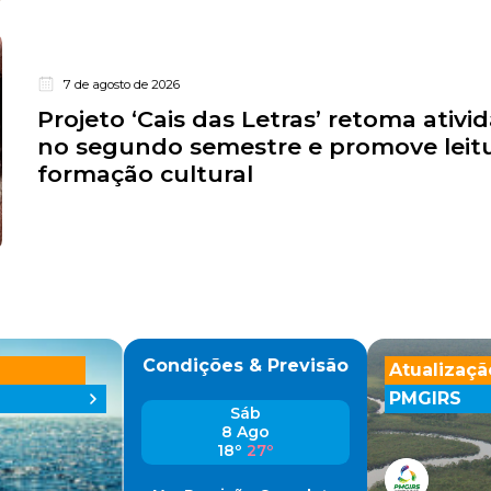
7 de agosto de 2026
Projeto ‘Cais das Letras’ retoma ativi
no segundo semestre e promove leitu
formação cultural
Condições & Previsão
Atualizaçã
PMGIRS
Sáb
8 Ago
18º
27º