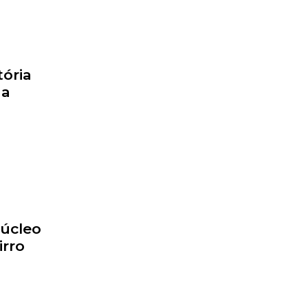
tória
da
Núcleo
irro