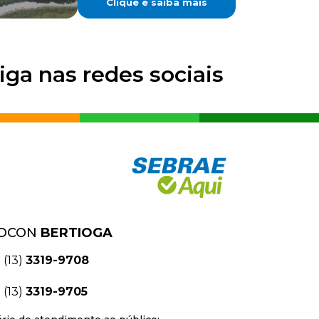
Clique e saiba mais
iga nas redes sociais
OCON
BERTIOGA
(13)
3319-9708
(13)
3319-9705