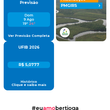
Previsão
PMGIRS
Dom
9 Ago
19º
24º
Ver Previsão Completa
UFIB 2026
R$ 5,0777
Histórico
Clique e saiba mais
#eu
amo
bertioga