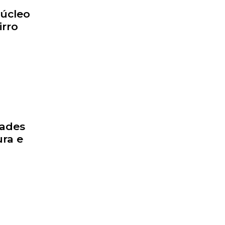
Núcleo
irro
dades
ra e