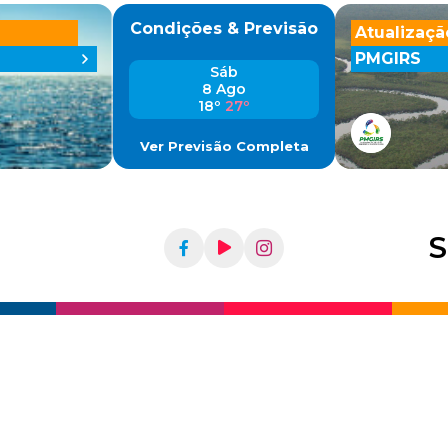
Condições & Previsão
Atualizaçã
PMGIRS
Sáb
8 Ago
18º
27º
Ver Previsão Completa
S