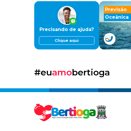
Previsão
Oceânica
Precisando de ajuda?
Clique aqui
#eu
amo
bertioga