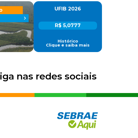
UFIB 2026
o
R$ 5,0777
Histórico
Clique e saiba mais
iga nas redes sociais