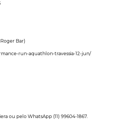
5
y Roger Bar)
ormance-run-aquathlon-travessia-12-jun/
viera ou pelo WhatsApp (11) 99604-1867.