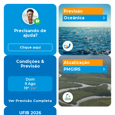
Previsão
Oceânica
Precisando de
ajuda?
Clique aqui
Condições &
Atualização
Previsão
PMGIRS
Dom
9 Ago
19º
24º
Ver Previsão Completa
UFIB 2026