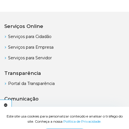
Serviços Online
Serviços para Cidadão
Serviços para Empresa
Serviços para Servidor
Transparência
Portal da Transparência
Comunicação
Boletim Oficial
C
E
S
S
I
B
I
L
I
D
A
D
E
A
Este site usa cookies para personalizar conteúdo e analisar o tráfego do
site. Conheça a nossa
Política de Privacidade.