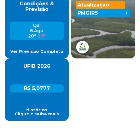
Condições &
Atualização
Previsão
PMGIRS
Qui
6 Ago
20º
29º
Ver Previsão Completa
UFIB 2026
R$ 5,0777
Histórico
Clique e saiba mais