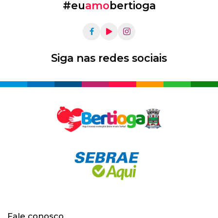
#eu
amo
bertioga
Siga nas redes sociais
Fale conosco