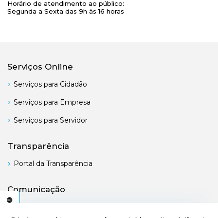
Horário de atendimento ao público:
Segunda a Sexta das 9h às 16 horas
Serviços Online
Serviços para Cidadão
Serviços para Empresa
Serviços para Servidor
Transparência
Portal da Transparência
Comunicação
Boletim Oficial
C
E
S
S
I
B
I
L
I
D
A
D
E