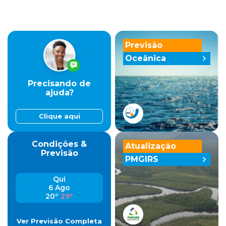
Previsão
Oceânica
Precisando de
ajuda?
Clique aqui
Condições &
Atualização
Previsão
PMGIRS
Qui
6 Ago
20º
29º
Ver Previsão Completa